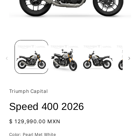
Open
media
1
in
modal
Triumph Capital
Speed 400 2026
Regular
$ 129,990.00 MXN
price
Color:
Pearl Met White