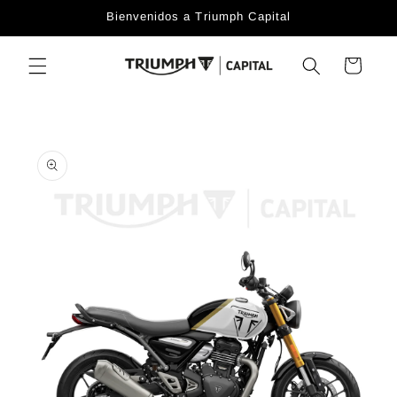
Skip to
Bienvenidos a Triumph Capital
content
Cart
Skip to
product
information